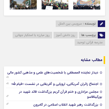
نویسنده :
سرویس بین الملل
برچسب ها
روز دانش آموز
روز مبارزه با استکبار جهانی
مدرسه قرآنی توحید
مطالب مشابه
دیدار نماینده المصطفی با شخصیت‌های علمی و مذهبی کشور مالی
08 آگوست 2026
08 آگوست 2026
اجتماع زائران آمریکایی، اروپایی و آفریقایی در نشست «قیام لله»
مجلس عزاداری و ختم قرآن کریم بزرگداشت قائد شهید در
02 آگوست 2026
بورکینافاسو
02 آگوست 2026
بزرگداشت رهبر شهید انقلاب اسلامی در کامرون