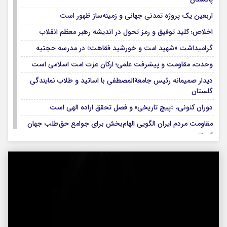
اربعین یک پروژه تمدنی جهانی و زمینه‌ساز ظهور است
اخلاص؛ کلید توفیق و رمز تحول در اندیشه رهبر معظم انقلاب
گرامیداشت «شهید امت و خورشید فقاهت» در مدرسه حجتیه
وحدت، مقاومت و پیشرفت علمی؛ ارکان عزت امت اسلامی است
دیدار صمیمانه رئیس جامعةالمصطفی با اساتید و طلاب نمایندگی
گلستان
دوران کنونی، «پیچ تاریخی» و فصل تحقق اراده الهی است
مقاومت مردم ایران الگویی الهام‌بخش برای جوامع حق‌طلب جهان
است
دیدار رئیس جامعةالمصطفی و استاندار گلستان
ظرفیت‌های بین‌المللی استان گلستان در تقویت تقریب مذاهب
بدرقه کاروان زیارت اربعین مجتمع آموزش عالی بنت الهدی
نهمین کرسی علمی ترویجی در نمایندگی گلستان برگزار شد
تأکید بر بهره‌گیری از خرد جمعی برای تربیت دانش‌پژوهان تراز
انقلاب