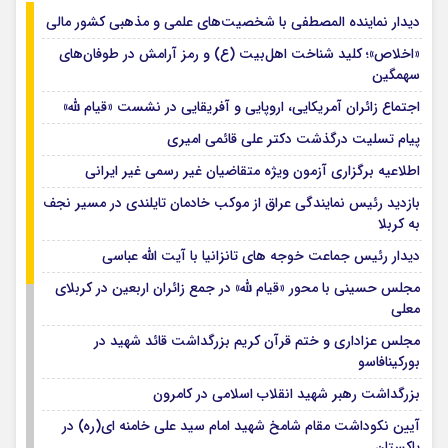
دیدار نماینده المصطفی با شخصیت‌های علمی و مذهبی کشور مالی
«اخلاص»؛ کلید شناخت اهل‌بیت (ع) و رمز آرامش در طوفان‌های
سهمگین
اجتماع زائران آمریکایی، اروپایی و آفریقایی در نشست «قیام لله»
پیام تسلیت درگذشت دکتر علی قائمی امیری
اطلاعیه برگزاری آزمون ویژه متقاضیان غیر رسمی غیر ایرانی
بازدید رئیس نمایندگی عراق از موکب خادمان تایلندی در مسیر نجف
به کربلا
دیدار رئیس جماعت خوجه های تانزانیا با آیت الله عباسی
مجلس حسینی با محور «قیام لله» در جمع زائران اربعین در کربلای
معلی
مجلس عزاداری و ختم قرآن کریم بزرگداشت قائد شهید در
بورکینافاسو
بزرگداشت رهبر شهید انقلاب اسلامی در کامرون
آیین نکوداشت مقام شامخ شهید امام سید علی خامنه ای(ره) در
پاکستان